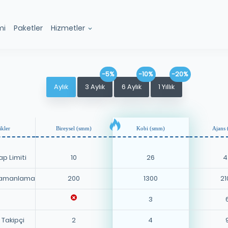
mi
Paketler
Hizmetler
-5%
-10%
-20%
Aylık
3 Aylık
6 Aylık
1 Yıllık
ikler
Bireysel (smm)
Kobi (smm)
Ajans
p Limiti
10
26
4
Zamanlama
200
1300
21
3
 Takipçi
2
4