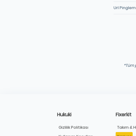
Url Pingle
*Tüm p
Hukuki
Fixerkit
Gizlilik Politikası
Takım & 