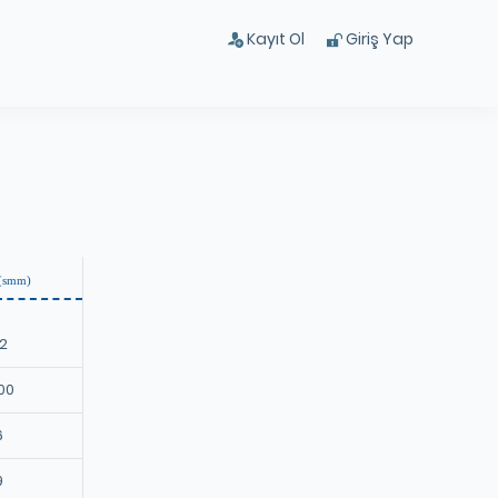
Kayıt Ol
Giriş Yap
 (smm)
2
00
6
9