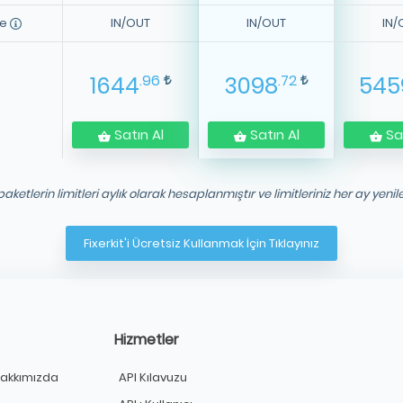
me
IN/OUT
IN/OUT
IN/
.96
.72
1644
3098
545
Satın Al
Satın Al
Sat
aketlerin limitleri aylık olarak hesaplanmıştır ve limitleriniz her ay yenile
Fixerkit'i Ücretsiz Kullanmak İçin Tıklayınız
Hizmetler
Hakkımızda
API Kılavuzu